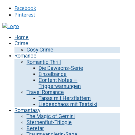
Facebook
Pinterest
Home
Crime
Cosy Crime
Romance
Romantic Thrill
Die Dawsons-Serie
Einzelbände
Content Notes –
Triggerwarnungen
Travel Romance
Tapas mit Herzflattern
Liebeschaos mit Tsatsiki
Romantasy
The Magic of Gemini
Sternenflut-Trilogie
Beretar
Traumwandlerin-Saga