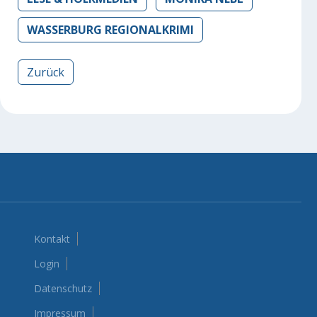
WASSERBURG REGIONALKRIMI
Vorheriger Beitrag: Mords-Schmäh – Krimi-Minnies zeh
Zurück
Kontakt
Login
Datenschutz
Impressum