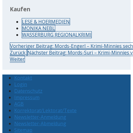
Kaufen
LESE & HOERMEDIEN
MONIKA NEBL
WASSERBURG REGIONALKRIMI
Vorheriger Beitrag: Mords-Engerl – Krimi-Minnies sechs
Zurück
Nächster Beitrag: Mords-Suri – Krimi-Minnies vi
Weiter
Kontakt
Login
Datenschutz
Impressum
AGB
Korrektorat/Lektorat/Texte
Newsletter-Anmeldung
Newsletter-Abmeldung
Sitemap