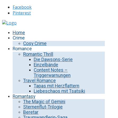
Facebook
Pinterest
Home
Crime
Cosy Crime
Romance
Romantic Thrill
Die Dawsons-Serie
Einzelbände
Content Notes –
Triggerwarnungen
Travel Romance
Tapas mit Herzflattern
Liebeschaos mit Tsatsiki
Romantasy
The Magic of Gemini
Sternenflut-Trilogie
Beretar
Traumwandlerin-Saga