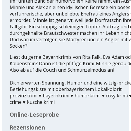
Im fünften Band der humorvollen Reihe nimmt ein Ausf
Minnie und Alex an einen idyllischen Bergsee ein böses
verführerische, aber unbeliebte Ehefrau eines Anglers 
ermordet. Minnie ist genervt, weil jede Dorfratschn ih
Fall gibt. Ein schuppig-schleimiger Töpfer-Auftrag und 
durchgeknallte Brautschwester machen ihr Leben nicht 
Und warum verfolgen sie Märtyrer und ein Angler mit 
Socken?
Liest du gerne Bayernkrimis von Rita Falk, Eva Adam od
Kalpenstein? Dann ist die pfiffige Krimi-Minnie genau de
Also ab auf die Couch und Schmunzelmodus an!
Dich erwarten Spannung, Humor und eine witzig-prick
Beziehungskiste mit oberbayerischem Lokalkolorit!
provinzkrimi ♥️ bayernkrimi ♥️ humorkrimi ♥️ cosy krimi ♥
crime ♥️ kuschelkrimi
Online-Leseprobe
Rezensionen