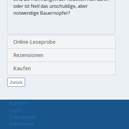
oder ist Nell das unschuldige, aber
notwendige Bauernopfer?
Online-Leseprobe
Rezensionen
Kaufen
Vorheriger Beitrag: Jäger – Die Traumwandlerin-Saga II
Zurück
Kontakt
Login
Datenschutz
Impressum