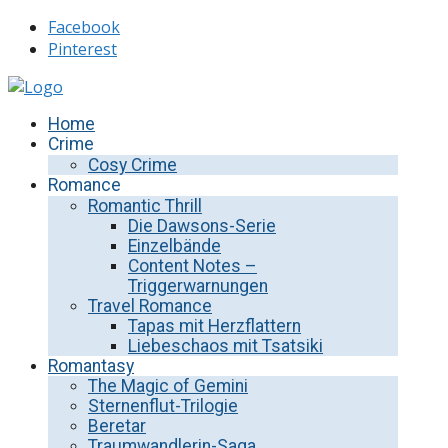
Facebook
Pinterest
Home
Crime
Cosy Crime
Romance
Romantic Thrill
Die Dawsons-Serie
Einzelbände
Content Notes –
Triggerwarnungen
Travel Romance
Tapas mit Herzflattern
Liebeschaos mit Tsatsiki
Romantasy
The Magic of Gemini
Sternenflut-Trilogie
Beretar
Traumwandlerin-Saga